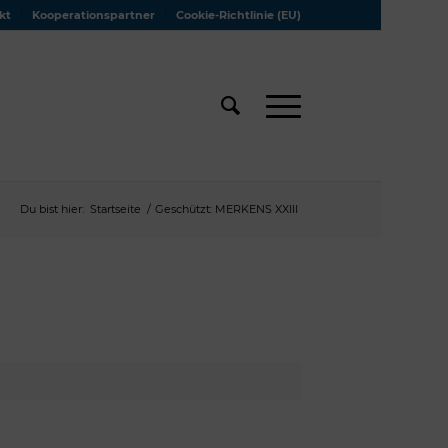
kt
Kooperationspartner
Cookie-Richtlinie (EU)
Du bist hier:
Startseite
/
Geschützt: MERKENS XXIII