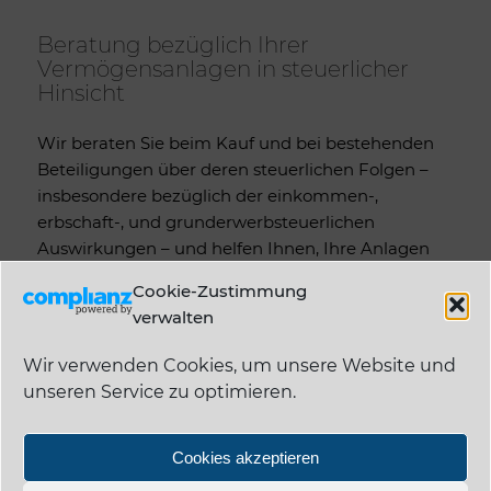
Beratung bezüglich Ihrer
Vermögensanlagen in steuerlicher
Hinsicht
Wir beraten Sie beim Kauf und bei bestehenden
Beteiligungen über deren steuerlichen Folgen –
insbesondere bezüglich der einkommen-,
erbschaft-, und grunderwerbsteuerlichen
Auswirkungen – und helfen Ihnen, Ihre Anlagen
sowohl unter steuerlichen als auch unter
Cookie-Zustimmung
Rentabilitätsgesichtspunkten zu optimieren. Wir
verwalten
vertreiben allerdings keine Anlagen irgendwelcher
Art.
Wir verwenden Cookies, um unsere Website und
unseren Service zu optimieren.
Cookies akzeptieren